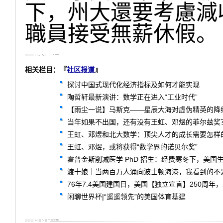
下，州大還要考慮減
職員接受無薪休假。
相关栏目：『
社区报道
』
探讨中国式现代化经济指标及如何才能实现
陶哲轩最新演讲：数学正在进入“工业时代”
【雨尘一说】马斯克——星辰大海对虚伪精英的降
当年如果不出国，还有没有王虹、邓煜的菲尔兹奖
王虹、邓煜和北大数学：顶尖人才的成长需要怎样
王虹、邓煜，或将获得“数学界的诺贝尔奖”
霍普金斯削减医学 PhD 招生：经费寒冬下，美国
渡十娘｜当两百万人涌向波士顿海港，我看到的不
76年7.4美国建国日，美国【独立宣言】250周年
闲聊世界杯|“遥遥领先”的美国体育基建