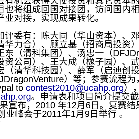
会有机会获得天使投资和其它资本的1
目也将组成回国对接团，访问国内
产业对接，实现成果转化。
评委有：陈大同（华山资本）、邓
清华力合）、顾立基（招商局投资
（清科集团）、汤忠一（DFJDrago
投资公司）、王大成（橡子园）、武平
宏（清华科技园）、薛军（启迪创
DragonVenture）等；参赛流程
al to
contest2010@ucahp.org
）
ahp.org
。申请表和项目简介提交截止
果宣布，2010 年12月6日。复赛结
创业峰会于2011年1月9日举行 。