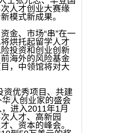
业人士张光志、华登国
层次人才创业大赛缘
合新模式新成果。
金、市场“串”在一
也将烘托起留学人才
风险投资和创业创新
当前海外的风险基金
项目，中领馆将对大
投资优秀项目、共建
海外华人创业家的盛会
进入2011年1月
层次人才、高新园
人才、资本的峰会。