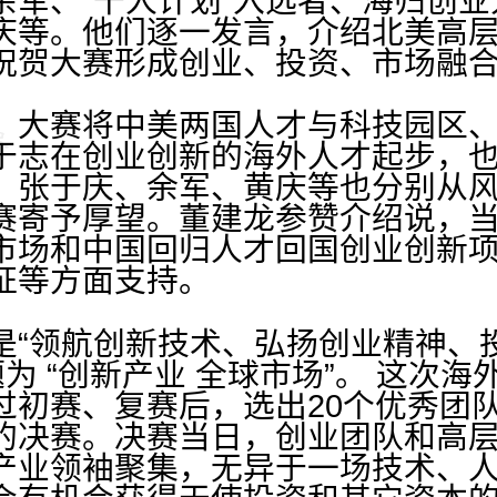
余军、“千人计划”入选者、海归创
庆等。他们逐一发言，介绍北美高
祝贺大赛形成创业、投资、市场融
赛将中美两国人才与科技园区、资
于志在创业创新的海外人才起步，
。张于庆、余军、黄庆等也分别从
赛寄予厚望。董建龙参赞介绍说，
市场和中国回归人才回国创业创新
证等方面支持。
领航创新技术、弘扬创业精神、
题为 “创新产业 全球市场”。 这次
初赛、复赛后，选出20个优秀团队，
的决赛。决赛当日，创业团队和高
产业领袖聚集，无异于一场技术、