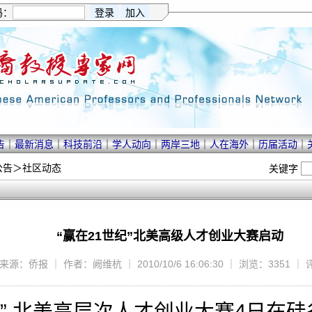
码：
告
｜
最新消息
｜
科技前沿
｜
学人动向
｜
两岸三地
｜
人在海外
｜
历届活动
｜
公告
＞
社区动态
关键字
“赢在21世纪”北美高级人才创业大赛启动
来源：侨报 ｜ 作者：阙维杭 ｜ 2010/10/6 16:06:30 ｜ 浏览：3351 ｜
” 北美高层次人才创业大赛4日在