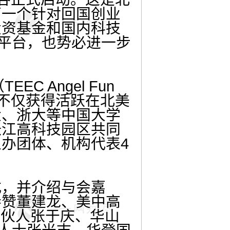
第一个针对回国创业
投资基金和国内科技
的平台，也势必进一步
 Angel Fun
，不仅获得活跃在北美
大、浙大等中国大学
张江高科技园区共同
办团体、机构代表4
。
，并介绍与会嘉
参赞董建龙、美中高
合伙人张于庆、华山