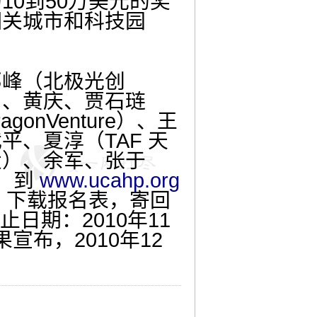
0到50万美元的奖
相关城市和科技园
峰（北极光创
）、黄庆、贾石琏
nVenture）、王
、夏淳（TAF 天
投）、余军、张于
为，到
www.ucahp.org
，下载报名表，寄回
日期：2010年11
果宣布，2010年12