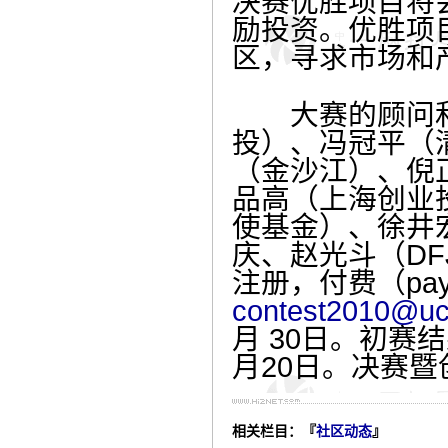
决赛优胜项目将
励投资。优胜项
区，寻求市场和
大赛的顾问和
投）、冯冠平（
（金沙江）、倪正东
品高（上海创业
使基金）、徐井
庆、赵光斗（DFJ
注册，付费（payp
contest2010@uc
月 30日。初赛结
月20日。决赛暨
相关栏目：『
社区动态
』