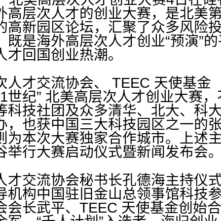
外高层次人才的创业大赛，是北美
的高新园区论坛，汇聚了众多风险
，既是海外高层次人才创业“预演”
人才回国创业热潮。
流协会、 TEEC 天使基金（TEEC
21世纪” 北美高层次人才创业大赛
等科技社团及众多清华、北大、科
办，也获中国三大科技园区之一的
则为本次大赛独家合作城市。上述主
谷举行大赛启动仪式暨新闻发布会
才交流协会秘书长孔德海主持仪式
导机构中国驻旧金山总领事馆科技
会会长武平、TEEC 天使基金创始