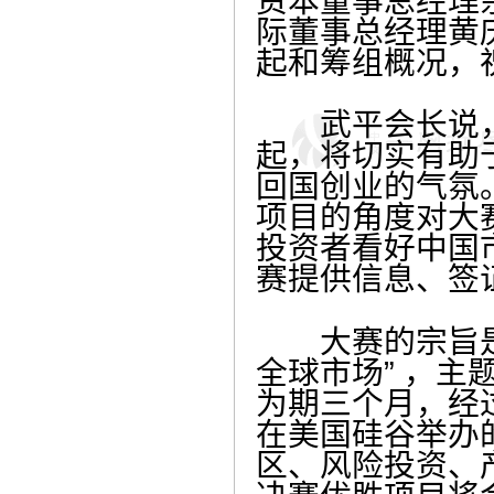
资本董事总经理
际董事总经理黄
起和筹组概况，
武平会长说，大
起，将切实有助
回国创业的气氛
项目的角度对大
投资者看好中国
赛提供信息、签
大赛的宗旨是“
全球市场” ，主
为期三个月，经过
在美国硅谷举办
区、风险投资、