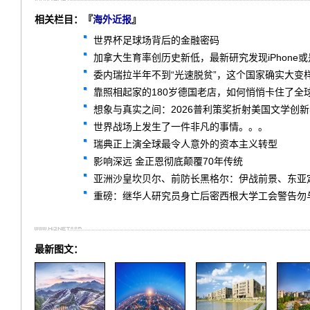
相关栏目：『
海外近报
』
世界杯足球场背后的金融密码
加拿大生育率创历史新低，最新研究发现iPhone
委内瑞拉半年不到“光速脱贫”，这个国家确实大变
靠照相起家的180岁德国老店，如何悄悄卡住了全球
想象与真实之间：2026普利策奖折射美国文学创
世界战场上发生了一件非凡的事情。。。
瑞典正上演全球最令人意外的资本主义转型
影响深远 金正恩彻底颠覆70年传统
亚洲沙皇坎贝尔、前防长黑格尔：伊战前景、东亚
重磅：继华人研究员身亡后密西根大学工会警告勿
最新图文：