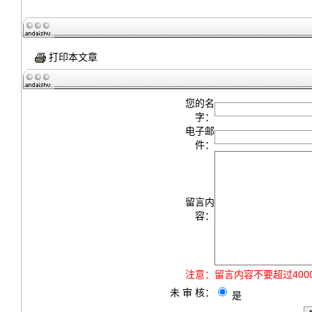
打印本文章
您的名
字：
电子邮
件：
留言内
容：
注意：
留言内容不要超过40
未 审 核：
是