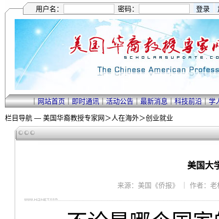
用户名：
密码：
｜
网站首页
｜
即时通讯
｜
活动公告
｜
最新消息
｜
科技前沿
｜
学
栏目导航 —
美国华裔教授专家网
＞
人在海外
＞
创业就业
美国大学
来源：美国《侨报》 ｜ 作者：老桥 ｜ 2