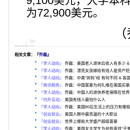
9,100美元，大学
为72,900美元。
（
相关文章：『
乔磊
』
『学人动向』
乔磊：美国老人退休后收入有多少 &
『学人动向』
乔磊：漂亮女孩嫁给有钱人是资产贬
『学人动向』
乔磊：中美“拚妈”经 有何不同 & 
『商讯税务』
乔磊：中国富豪为何扎堆在美国买豪
『学人动向』
乔磊：中国人的退休养老保障在世界
『内外互动』
美国有钱人最怕什么人
『学人动向』
乔磊：美国80后生活上的压力有哪
『创业就业』
美国人眼中最苦逼的十大职业
『创业就业』
世界上哪些大学盛产超级富豪
『学人动向』
乔磊：美国女大学生为何热衷找“干爹