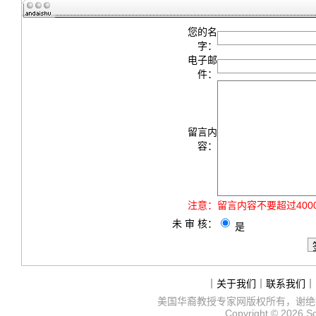
您的名
字：
电子邮
件：
留言内
容：
注意：
留言内容不要超过40
未 审 核：
是
｜
关于我们
｜
联系我们
｜
美国华裔教授专家网
版权所有，谢绝
Copyright © 2026
S