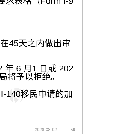
要求表格（
Form I-9
局在
45
天之内做出审
2
年
6
月
1
日或
202
局将予以拒绝。
的
I-140
移民申请的加
2026-08-02
[59]