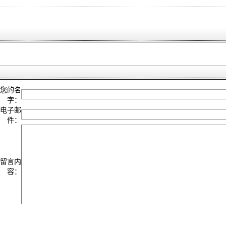
您的名
字：
电子邮
件：
留言内
容：
注意：
留言内容不要超过4000字，否则会被截断。