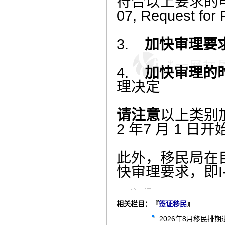
符合以上要求的
07, Request for
3.
加快审理要
4.
加快审理的
理决定
请注意
以上类别
2
年
7
月
1
日开
此外，
移民局在
快审理要求，
即
相关栏目：『
签证移民
』
2026年8月移民排期