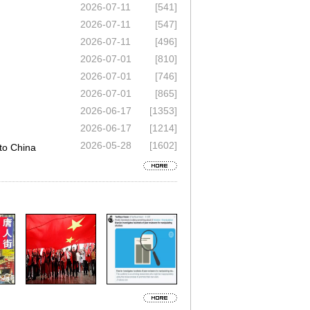
2026-07-11
[541]
2026-07-11
[547]
2026-07-11
[496]
2026-07-01
[810]
2026-07-01
[746]
2026-07-01
[865]
2026-06-17
[1353]
2026-06-17
[1214]
2026-05-28
[1602]
 China