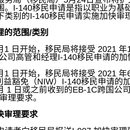
围。
I-140
移民申请是指以职业为基
下类别的
I-140
移民申请实施加快审
理的范围
/
类别
月
1
日开始，移民局将接受
2021
年
公司高管和经理
I-140
移民申请的加
月
1
日开始，移民局将接受
2021
年
利益豁免（
NIW
）
I-140
移民申请的
月
1
日或之前收到的
EB-1C
跨国公
审理要求。
快审理要求