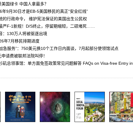
获美国绿卡 中国人拿最多？
026年9月30日才是EB-5美国移民的真正“安全红线”
统的行政命令， 维护宪法保证的美国出生公民权
严F-1新规！D/S终止，停留期缩短，二硕堵死……
音：130万人将被驱逐出境
26年7月移民排期进度
增“加急服务”：750美元换10个工作日内面谈，7月起部分使领馆试点
万美元申请费被联邦法院叫停！
事馆：单方面免签政策常见问题解答 FAQs on Visa-free Entry into