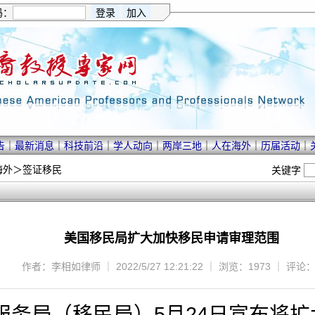
码：
告
｜
最新消息
｜
科技前沿
｜
学人动向
｜
两岸三地
｜
人在海外
｜
历届活动
｜
海外
＞
签证移民
关键字
美国移民局扩大加快移民申请审理范围
作者：李相如律师 ｜ 2022/5/27 12:21:22 ｜ 浏览：1973 ｜ 评论：
服务局（移民局）
5
月
24
日宣布将扩