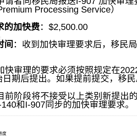
申请者向移民局报送
I-907
加快审理
 Premium Processing Service
）
求的加快费
：
$2,500.00
时间
：
收到加快审理要求后，
移民
加快审理的要求必须按照规定在
202
始日期后提出。
如果提前提交，
移民
目前阶段将不接受以上类别新提出
I-140
和
I-907
同步的加快审理要求。
进度