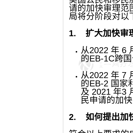
请的加快审理范
局将分阶段对以
1.
扩大加快审
从
2022
年
6
的
EB-1C
跨国
从
2022
年
7
的
EB-2
国家
及
2021
年
3
民申请的加快
2.
如何提出加