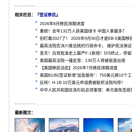
相关栏目：『
签证移民
』
2026年8月移民排期进度
重磅！去年132万人获美国绿卡 中国人拿最多？
别盯着2027了！ 2026年9月30日才是EB-5美国
最高法院否决川普总统的行政命令， 维护宪法保
变天！白宫批准史上最严F-1新规！D/S终止，停
美国最高法院一锤定音：130万人将被驱逐出境
【美国移民动态】2026年7月移民排期进度
美国B1/B2签证新增“加急服务”：750美元换1
反转！H-1B 10万美元申请费被联邦法院叫停！
中华人民共和国驻洛杉矶总领事馆：单方面免签政策常见问题解答 F
最新图文：