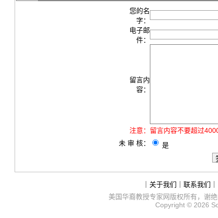
您的名
字：
电子邮
件：
留言内
容：
注意：
留言内容不要超过40
未 审 核：
是
｜
关于我们
｜
联系我们
｜
美国华裔教授专家网
版权所有，谢绝
Copyright © 2026
S