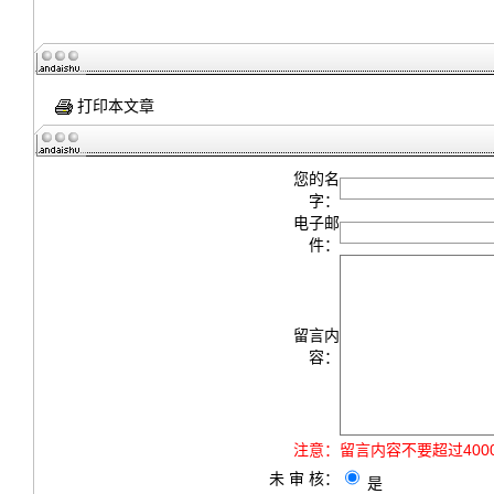
打印本文章
您的名
字：
电子邮
件：
留言内
容：
注意：
留言内容不要超过40
未 审 核：
是