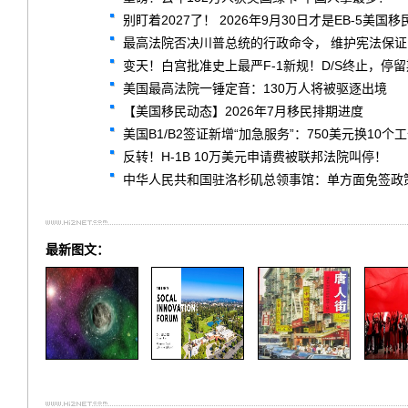
别盯着2027了！ 2026年9月30日才是EB-5美国
最高法院否决川普总统的行政命令， 维护宪法保
变天！白宫批准史上最严F-1新规！D/S终止，停
美国最高法院一锤定音：130万人将被驱逐出境
【美国移民动态】2026年7月移民排期进度
美国B1/B2签证新增“加急服务”：750美元换1
反转！H-1B 10万美元申请费被联邦法院叫停！
中华人民共和国驻洛杉矶总领事馆：单方面免签政策常见问题解答 F
最新图文：