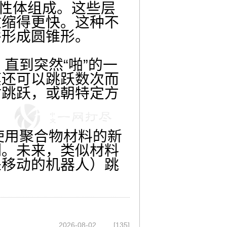
性体组成。这些层
收缩得更快。这种不
并形成圆锥形。
到突然“啪”的一
膜还可以跳跃数次而
时跳跃，或朝特定方
用聚合物材料的新
制。未来，类似材料
来移动的机器人）跳
2026-08-02
[135]