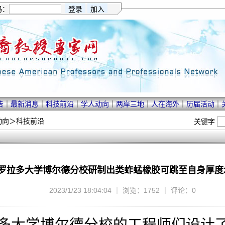
码：
告
｜
最新消息
｜
科技前沿
｜
学人动向
｜
两岸三地
｜
人在海外
｜
历届活动
｜
动向
＞
科技前沿
关键字
罗拉多大学博尔德分校研制出类蚱蜢橡胶可跳至自身厚度2
2023/1/23 18:04:04 ｜ 浏览：1752 ｜ 评论：0
大学博尔德分校的工程师们设计了