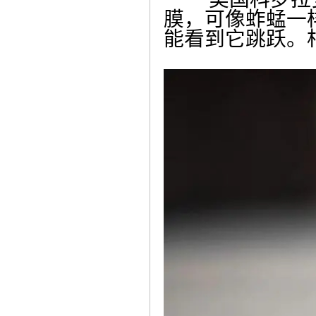
膜，可像蚱蜢一
能看到它跳跃。