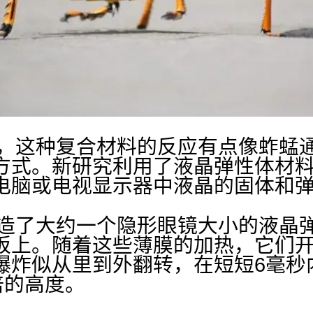
这种复合材料的反应有点像蚱蜢通
方式。新研究利用了液晶弹性体材
电脑或电视显示器中液晶的固体和
了大约一个隐形眼镜大小的液晶弹
板上。随着这些薄膜的加热，它们
爆炸似从里到外翻转，在短短6毫秒
倍的高度。