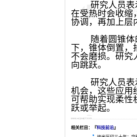
研究人员表示，
在受热时会收缩
协调，再加上层
随着圆锥体的形
下，锥体倒置，
不会磨损。研究
向跳跃。
研究人员表示
机会，这些应用
可帮助实现柔性
跃或举起。
相关栏目：『
科技前沿
』
纳米压印三十年：突