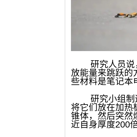
研究人员说，
放能量来跳跃的
些材料是笔记本
研究小组制造
将它们放在加热
锥体，然后突然
近自身厚度200