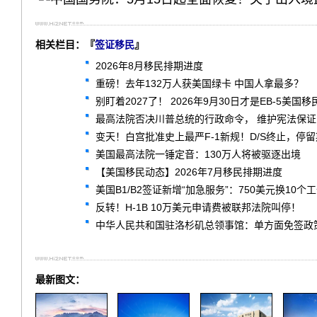
相关栏目：『
签证移民
』
2026年8月移民排期进度
重磅！去年132万人获美国绿卡 中国人拿最多？
别盯着2027了！ 2026年9月30日才是EB-5美国
最高法院否决川普总统的行政命令， 维护宪法保
变天！白宫批准史上最严F-1新规！D/S终止，停
美国最高法院一锤定音：130万人将被驱逐出境
【美国移民动态】2026年7月移民排期进度
美国B1/B2签证新增“加急服务”：750美元换1
反转！H-1B 10万美元申请费被联邦法院叫停！
中华人民共和国驻洛杉矶总领事馆：单方面免签政策常见问题解答 F
最新图文：