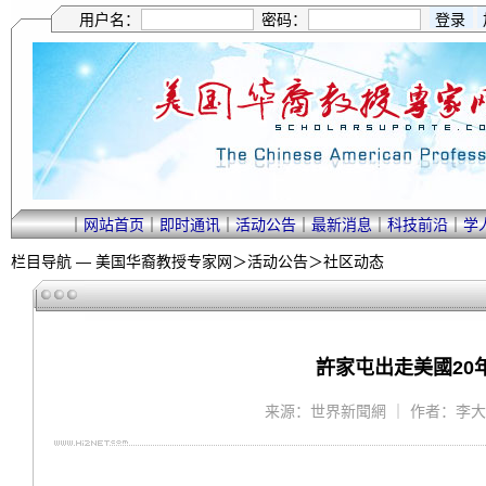
用户名：
密码：
｜
网站首页
｜
即时通讯
｜
活动公告
｜
最新消息
｜
科技前沿
｜
学
栏目导航 —
美国华裔教授专家网
＞
活动公告
＞
社区动态
許家屯出走美國20年
来源：世界新聞網 ｜ 作者：李大明 ｜ 2