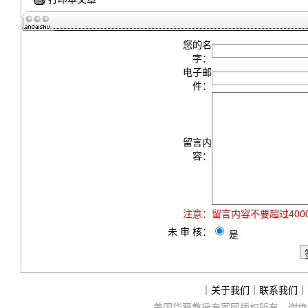
您的名
字：
电子邮
件：
留言内
容：
注意：
留言内容不要超过40
未 审 核：
是
｜
关于我们
｜
联系我们
｜
美国华裔教授专家网
版权所有，谢绝