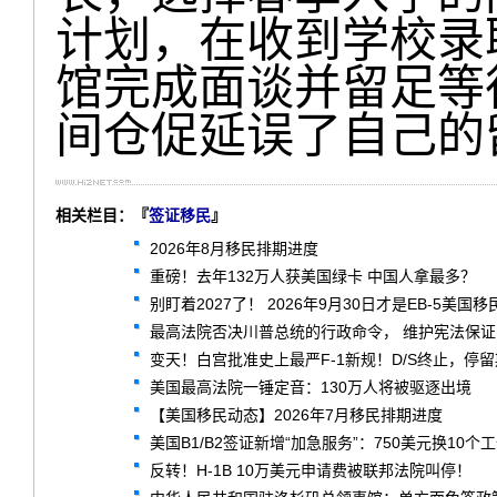
计划，在收到学校录
馆完成面谈并留足等
间仓促延误了自己的
相关栏目：『
签证移民
』
2026年8月移民排期进度
重磅！去年132万人获美国绿卡 中国人拿最多？
别盯着2027了！ 2026年9月30日才是EB-5美国
最高法院否决川普总统的行政命令， 维护宪法保
变天！白宫批准史上最严F-1新规！D/S终止，停
美国最高法院一锤定音：130万人将被驱逐出境
【美国移民动态】2026年7月移民排期进度
美国B1/B2签证新增“加急服务”：750美元换1
反转！H-1B 10万美元申请费被联邦法院叫停！