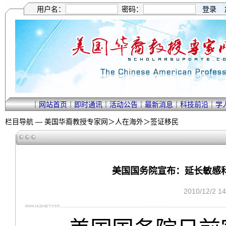
用户名：
密码：
｜
网站首页
｜
即时通讯
｜
活动公告
｜
最新消息
｜
科技前沿
｜
学
栏目导航 —
美国华裔教授专家网
＞
人在海外
＞
签证移民
美国国务院宣布：延长敏感
2010/12/2 