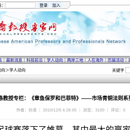
码：
告
｜
最新消息
｜
科技前沿
｜
学人动向
｜
两岸三地
｜
人在海外
｜
历届活动
｜
动向
＞
学人动向
关键字
涤教授专栏：《章鱼保罗和巴菲特》——市场青铜法则系
作者：孙涤 ｜ 2010/12/5 6:26:05 ｜ 浏览：3100 ｜ 评论：0
球赛落下了帷幕，其中最大的赢家