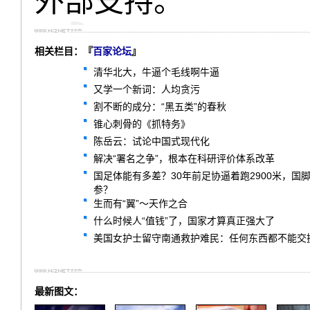
外部支持。
相关栏目：『
百家论坛
』
清华北大，牛逼个毛线啊牛逼
又学一个新词：人均贪污
割不断的成分：“黑五类”的春秋
锥心刺骨的《抓特务》
陈岳云：试论中国式现代化
解决“署名之争”，根本在科研评价体系改革
国足体能有多差？30年前足协逼着跑2900米，
参？
生而有“翼”～天作之合
什么时候人“值钱”了，国家才算真正强大了
美国女护士留守南通救护难民：任何东西都不能交
最新图文：