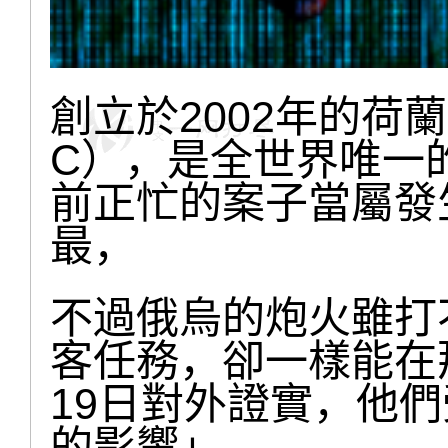
創立於2002年的荷
C），是全世界唯一
前正忙的案子當屬發
最，
不過俄烏的炮火雖打
客任務，卻一樣能在那
19日對外證實，他
的影響」。