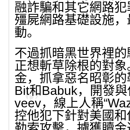
融詐騙和其它網路犯
殭屍網路基礎設施，
動。
不過抓暗黑世界裡的
正想斬草除根的對象
金，抓拿惡名昭彰的勒
Bit和Babuk，開發與
veev，線上人稱“Wazaw
控他犯下針對美國和
勒索攻擊，擄獲贖金