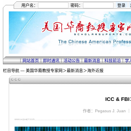
用户名：
密码：
｜
网站首页
｜
即时通讯
｜
活动公告
｜
最新消息
｜
科技前沿
｜
学
栏目导航 —
美国华裔教授专家网
＞
最新消息
＞
海外近报
ICC & 
作者：Pegasus J. Juan 