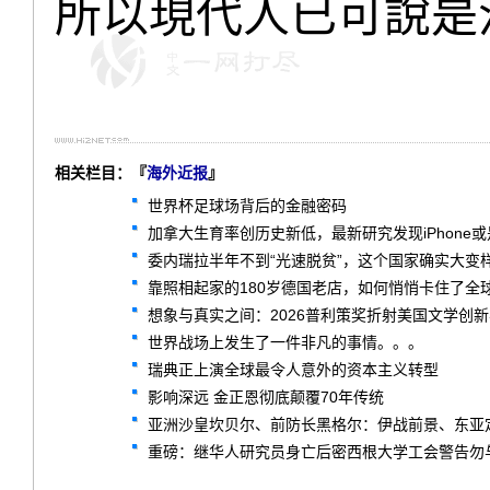
所以現代人已可說是
相关栏目：『
海外近报
』
世界杯足球场背后的金融密码
加拿大生育率创历史新低，最新研究发现iPhone
委内瑞拉半年不到“光速脱贫”，这个国家确实大变
靠照相起家的180岁德国老店，如何悄悄卡住了全球
想象与真实之间：2026普利策奖折射美国文学创
世界战场上发生了一件非凡的事情。。。
瑞典正上演全球最令人意外的资本主义转型
影响深远 金正恩彻底颠覆70年传统
亚洲沙皇坎贝尔、前防长黑格尔：伊战前景、东亚
重磅：继华人研究员身亡后密西根大学工会警告勿