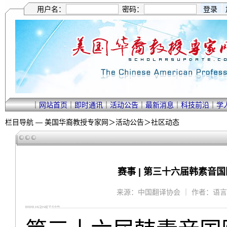
用户名：
密码：
｜
网站首页
｜
即时通讯
｜
活动公告
｜
最新消息
｜
科技前沿
｜
学
栏目导航 —
美国华裔教授专家网
＞
活动公告
＞
社区动态
赛事 | 第三十六届韩素
来源：中国翻译协会 ｜ 作者：语言服务 ｜ 