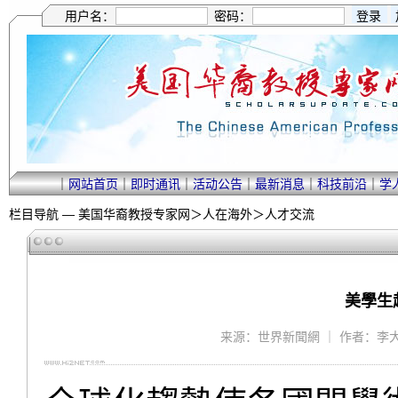
用户名：
密码：
｜
网站首页
｜
即时通讯
｜
活动公告
｜
最新消息
｜
科技前沿
｜
学
栏目导航 —
美国华裔教授专家网
＞
人在海外
＞
人才交流
美學生
来源：世界新聞網 ｜ 作者：李大明 ｜ 