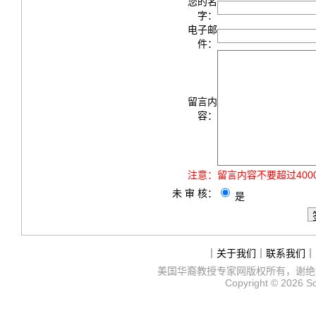
您的名
字：
电子邮
件：
留言内
容：
注意：
留言内容不要超过40
未 审 核：
是
｜
关于我们
｜
联系我们
｜
美国华裔教授专家网
版权所有，谢绝
Copyright © 2026
S