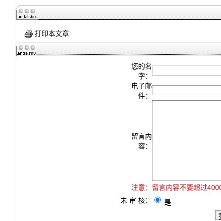
打印本文章
您的名
字：
电子邮
件：
留言内
容：
注意：
留言内容不要超过40
未 审 核：
是