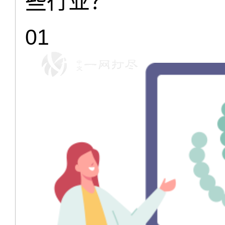
些行业？
01