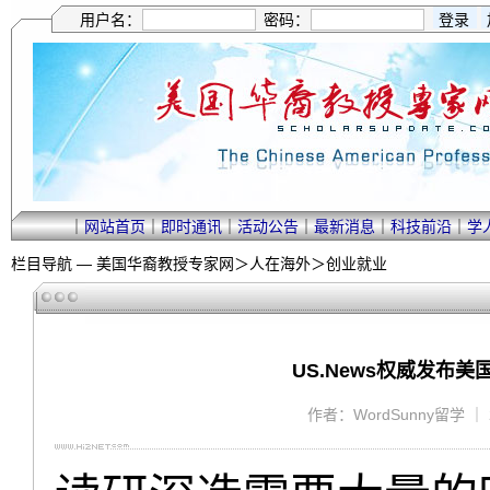
用户名：
密码：
｜
网站首页
｜
即时通讯
｜
活动公告
｜
最新消息
｜
科技前沿
｜
学
栏目导航 —
美国华裔教授专家网
＞
人在海外
＞
创业就业
US.News权威发布
作者：WordSunny留学 ｜ 2