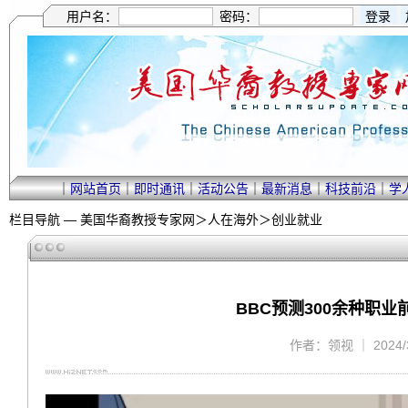
用户名：
密码：
｜
网站首页
｜
即时通讯
｜
活动公告
｜
最新消息
｜
科技前沿
｜
学
栏目导航 —
美国华裔教授专家网
＞
人在海外
＞
创业就业
BBC预测300余种职
作者：领视 ｜ 2024/3