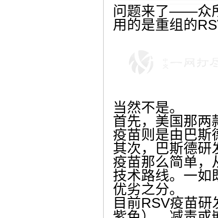
问题来了——众
用的是重组的R
当然不是。
首先，美国那两
疫苗则是由巴斯
其次，巴斯德研
疫苗那么简单，
技术路线。一如
优劣之分。
目前RSV疫苗
紫色）、减毒或