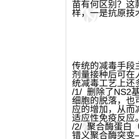
苗有何区别？这
样，一是抗原技
传统的减毒手段
剂量接种后可在
统减毒工艺上还
/1/ 删除了N
细胞的脱落，也
应的增加，从而
适应性免疫反应
/2/ 聚合酶蛋白
错义聚合酶突变