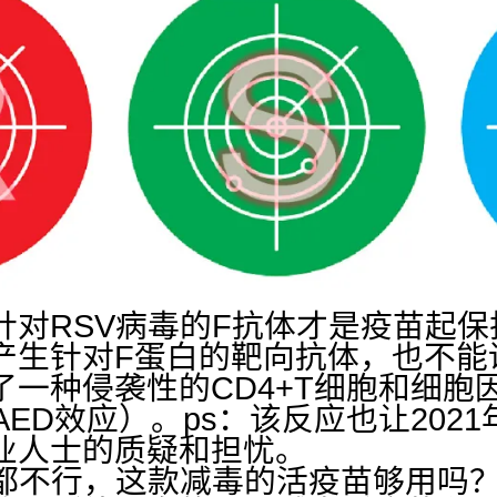
针对RSV病毒的F抗体才是疫苗起
产生针对F蛋白的靶向抗体，也不能诱
了一种侵袭性的CD4+T细胞和细胞
AED效应）。ps：该反应也让202
业人士的质疑和担忧。
苗都不行，这款减毒的活疫苗够用吗？