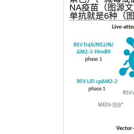
NA疫苗（图源文
单抗就是6种（