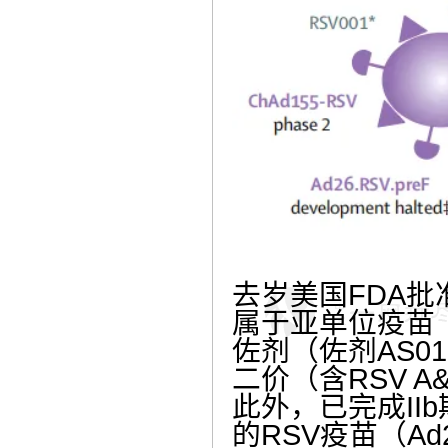
去岁美国FDA批
属于亚单位疫苗
佐剂（佐剂AS0
二价（含RSV 
此外，已完成II
的RSV疫苗（Ad2