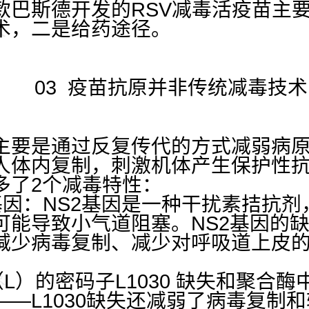
款巴斯德开发的RSV减毒活疫苗主
术，二是给药途径。
03 疫苗抗原并非传统减毒技术
主要是通过反复传代的方式减弱病
人体内复制，刺激机体产生保护性
多了2个减毒特性：
S2基因：NS2基因是一种干扰素拮抗
可能导致小气道阻塞。NS2基因的
减少病毒复制、减少对呼吸道上皮
。
（L）的密码子L1030 缺失和聚合酶
——L1030缺失还减弱了病毒复制