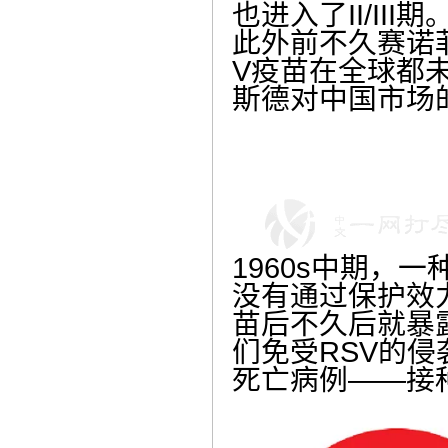
也进入了II/III期
此外前不久赛诺
V疫苗在全球都未
斯德对中国市场
1960s中期，
没有通过保护效
苗后不久后就暴
们免受RSV的
死亡病例——接种