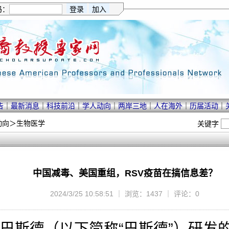
码：
告
｜
最新消息
｜
科技前沿
｜
学人动向
｜
两岸三地
｜
人在海外
｜
历届活动
｜
动向
＞
生物医学
关键字
中国减毒、美国重组，RSV疫苗在搞信息差？
2024/3/25 10:58:51 ｜ 浏览：1437 ｜ 评论：0
·巴斯德（以下简称“巴斯德”）研发