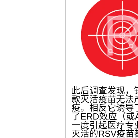
此后调查发现，
款灭活疫苗无法
疫。相反它诱导
了ERD效应（或
一度引起医疗专
灭活的RSV疫