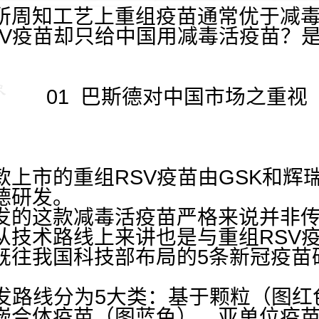
所周知工艺上重组疫苗通常优于减
SV疫苗却只给中国用减毒活疫苗？
01 巴斯德对中国市场之重视
款上市的重组RSV疫苗由GSK和辉
德研发。
发的这款减毒活疫苗严格来说并非
从技术路线上来讲也是与重组RSV
既往我国科技部布局的5条新冠疫苗
研发路线分为5大类：基于颗粒（图
嵌合体疫苗（图蓝色）、亚单位疫苗