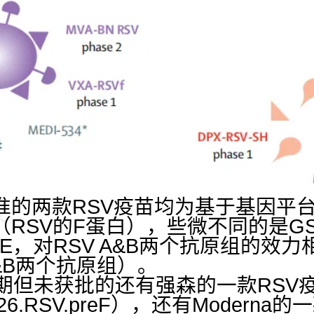
准的两款RSV疫苗均为基于基因平台
（RSV的F蛋白），些微不同的是G
1E，对RSV A&B两个抗原组的效
A&B两个抗原组）。
b期但未获批的还有强森的一款RSV
6.RSV.preF），还有Moderna