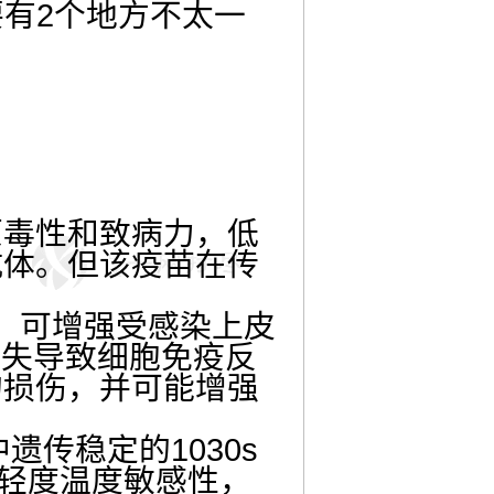
要有2个地方不太一
原毒性和致病力，低
抗体。但该疫苗在传
剂，可增强受感染上皮
缺失导致细胞免疫反
的损伤，并可能增强
中遗传稳定的1030s
和轻度温度敏感性，