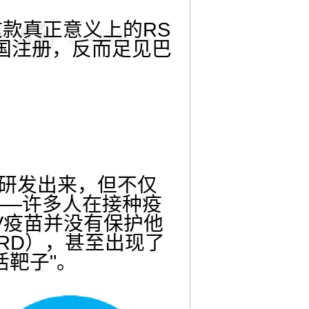
款真正意义上的RS
中国注册，反而足见巴
被研发出来，但不仅
——许多人在接种疫
V疫苗并没有保护他
RD），甚至出现了
活靶子"。