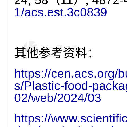
24, 58（11）, 4872-
1/acs.est.3c0839
其他参考资料：
https://cen.acs.org
s/Plastic-food-pack
02/web/2024/03
https://www.scientif