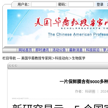
用户名：
密码：
｜
网站首页
｜
即时通讯
｜
活动公告
｜
最新消息
｜
科技前沿
｜
学
栏目导航 —
美国华裔教授专家网
＞
科技动向
＞
生物医学
一片保鲜膜含有9000
作者：科研圈 ｜ 2024/3