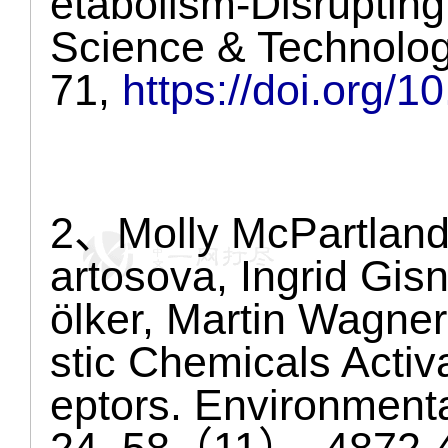
etabolism-Disruptin
Science & Technol
71,
https://doi.org/
2、Molly McPartland
artosova, Ingrid Gi
ölker, Martin Wagne
stic Chemicals Acti
eptors. Environment