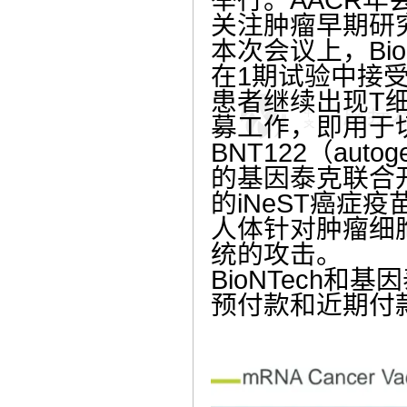
关注肿瘤早期研
本次会议上，Bi
在1期试验中接受
患者继续出现T细
募工作，即用于
BNT122（auto
的基因泰克联合开
的iNeST癌
人体针对肿瘤细
统的攻击。
BioNTech和
预付款和近期付