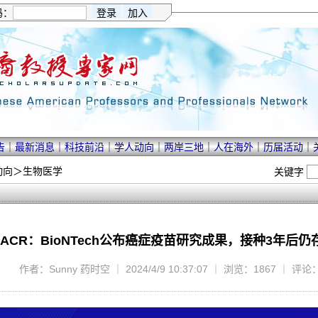
码：
告
｜
最新消息
｜
科技前沿
｜
学人动向
｜
两岸三地
｜
人在海外
｜
历届活动
｜
动向
＞
生物医学
关键字
4 AACR：BioNTech公布癌症疫苗研究成果，接种3年后
作者：Sunny 药时空 ｜ 2024/4/9 10:37:07 ｜ 浏览：1867 ｜ 评论