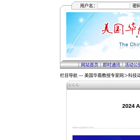
用户名：
密
｜
网站首页
｜
即时通讯
｜
活动公
栏目导航 —
美国华裔教授专家网
＞
科技
202