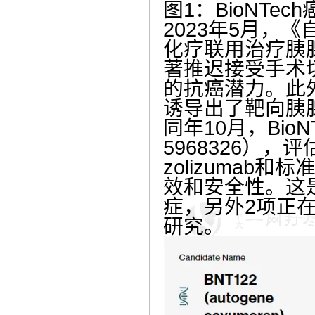
图1：BioNTe
2023年5月，《
化疗联用治疗胰
著推迟接受手术
的抗癌潜力。此
诱导出了靶向胰
同年10月，Bio
5968326），评估
zolizuma
效和安全性。这是在
症，另外2项正
研究。