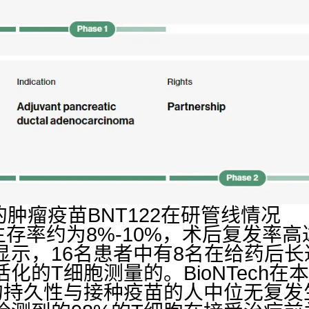
ch的肿瘤疫苗BNT122在研管线情况
生存率约为8%-10%，术后复发率高
显示，16名患者中有8名在给药后
化的T细胞测量的。BioNTech在
的持久性与接种疫苗的人中位无复发