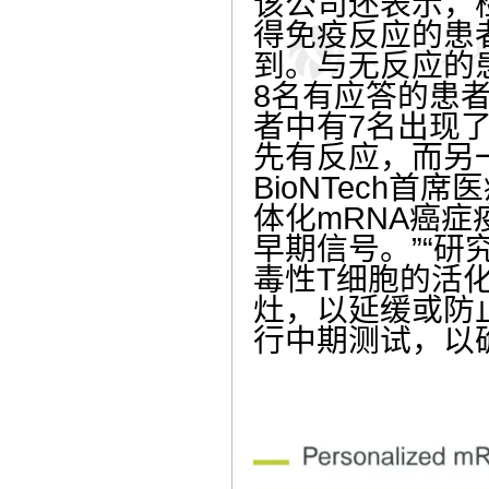
该公司还表示，
得免疫反应的患
到。与无反应的
8名有应答的患
者中有7名出现
先有反应，而另
BioNTech首
体化mRNA癌
早期信号。”“研
毒性T细胞的活
灶，以延缓或防止疾
行中期测试，以