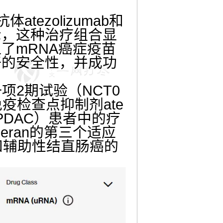
tezolizumab和
示，这种治疗组合显
了mRNA癌症疫苗
好的安全性，并成功
一项2期试验（NCT0
L1免疫检查点抑制剂ate
PDAC）患者中的疗
meran的第三个适应
和辅助性结直肠癌的