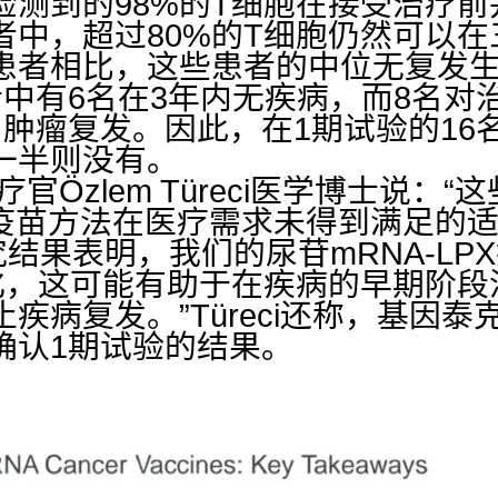
检测到的98%的T细胞在接受治疗
者中，超过80%的T细胞仍然可以
患者相比，这些患者的中位无复发
者中有6名在3年内无疾病，而8名对
了肿瘤复发。因此，在1期试验的16
一半则没有。
席医疗官Özlem Türeci医学博士说
症疫苗方法在医疗需求未得到满足的
究结果表明，我们的尿苷mRNA-L
化，这可能有助于在疾病的早期阶段
病复发。”Türeci还称，基因泰克和
确认1期试验的结果。