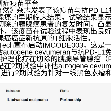
ch癌症疫苗平台
自然》杂志发表了该疫苗与抗PD-L1抗体a
腺癌的早期临床结果。试验结果显
切除的胰腺癌患者的复发时间，凸显
外，该疫苗在试验过程中表现出良
腺癌癌症新抗原的T细胞活性。
NTech宣布启动IMCODE003，这是
autogene cevumeran与抗PD-
b和标准护理化疗在切除的胰腺导管腺癌（
2期试验中评估autogene cevu
在进行2期试验为针对一线黑色素瘤