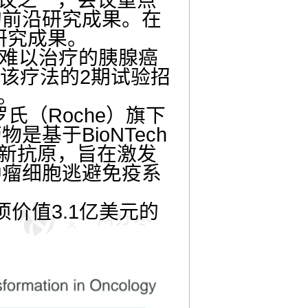
的前沿研究成果。在
研究成果。
患有难以治疗的胰腺癌
行该疗法的2期试验招
。
h和罗氏（Roche）旗下
基于BioNTech
种新抗原，旨在激发
肿瘤细胞逃避免疫系
项价值3.1亿美元的