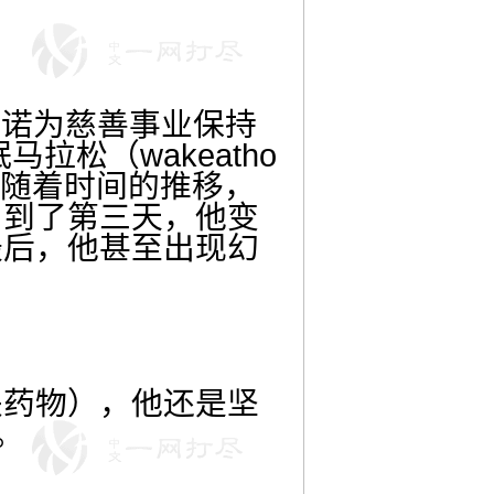
p）承诺为慈善事业保持
拉松（wakeatho
。随着时间的推移，
。到了第三天，他变
最后，他甚至出现幻
关药物），他还是坚
。