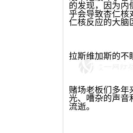
的发现，因为内
乎会导致杏仁核
仁核反应的大脑
拉斯维加斯的不
赌场老板们多年
光、嘈杂的声音
流逝。