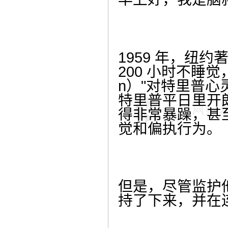
1959 年，纽约
200 小时不睡
n）"对特里普
特里普平日里开
得非常暴躁，甚
觉和偏执行为。
但是，尽管监护
持了下来，并在