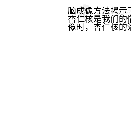
脑成像方法揭示
杏仁核是我们的
像时，杏仁核的