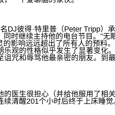
著名DJ彼得·特里普（Peter Trip
觉，同时继续主持他的电台节目。"无眠马
心灵的影响远远超出了所有人的预料
朗乐观的性格似乎发生了显著变化
至诅咒和辱骂他最亲密的朋友。到
他的医生很担心（并给他服用了相
连续清醒201个小时后终于上床睡觉