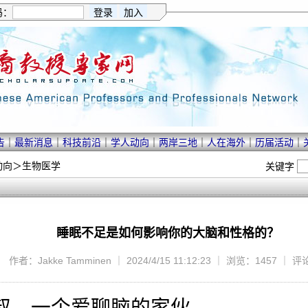
码：
告
｜
最新消息
｜
科技前沿
｜
学人动向
｜
两岸三地
｜
人在海外
｜
历届活动
｜
动向
＞
生物医学
关键字
睡眠不足是如何影响你的大脑和性格的？
作者：Jakke Tamminen ｜ 2024/4/15 11:12:23 ｜ 浏览：1457 ｜ 
叔，一个爱聊脑的家伙。