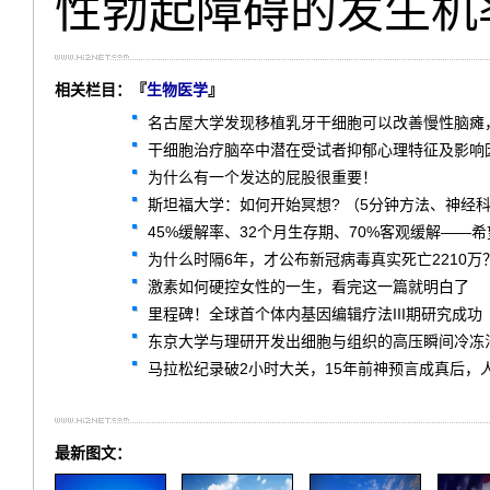
性勃起障碍的发生机
相关栏目：『
生物医学
』
名古屋大学发现移植乳牙干细胞可以改善慢性脑瘫
干细胞治疗脑卒中潜在受试者抑郁心理特征及影响因
为什么有一个发达的屁股很重要！
斯坦福大学：如何开始冥想? （5分钟方法、神经
45%缓解率、32个月生存期、70%客观缓解——希望
为什么时隔6年，才公布新冠病毒真实死亡2210万
激素如何硬控女性的一生，看完这一篇就明白了
里程碑！全球首个体内基因编辑疗法III期研究成功
东京大学与理研开发出细胞与组织的高压瞬间冷冻
马拉松纪录破2小时大关，15年前神预言成真后，
最新图文：