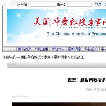
用户名：
密码：
｜
网站首页
｜
即时通讯
｜
活动公告
｜
最新消息
｜
科技前沿
｜
学
栏目导航 —
美国华裔教授专家网
＞
最新消息
＞
社区报道
祝贺！鲍哲南教授多
2024/5/5 1