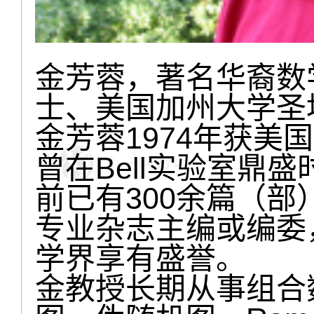
金芳蓉，著名华裔数
士、美国加州大学圣
金芳蓉1974年获美
曾在Bell实验室鼎
前已有300余篇（
专业杂志主编或编委
学界享有盛誉。
金教授长期从事组合