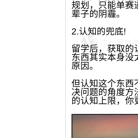
规划，只能单赛
辈子的阴霾。
2.认知的兜底!
留学后，获取的
东西其实本身没
原因。
但认知这个东西
决问题的角度方
的认知上限，你