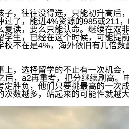
孩子，往往没得选，只能初升高后
过了，能进4%资源的985或211
么复读，要么只能认命。继续在双
留学生，已经在这个时候，可能提
学校不在是4%，海外依旧有几倍数
上，选择留学的不止有一次机会，像a
完之后，a2再重考，把分继续刷高。
考定胜负，他们只要挑最高的一次
的次数越多，站起来的可能性就越