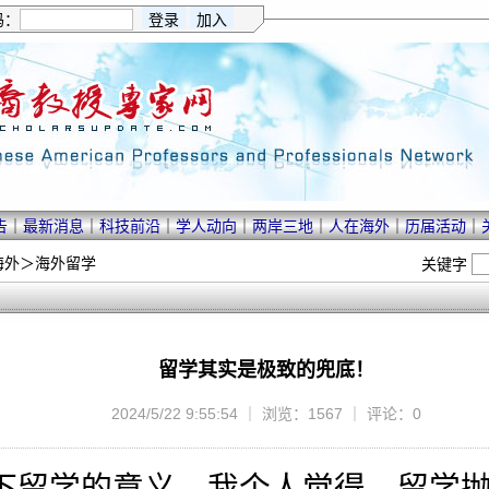
码：
告
｜
最新消息
｜
科技前沿
｜
学人动向
｜
两岸三地
｜
人在海外
｜
历届活动
｜
海外
＞
海外留学
关键字
留学其实是极致的兜底！
2024/5/22 9:55:54 ｜ 浏览：1567 ｜ 评论：0
下留学的意义，我个人觉得，留学