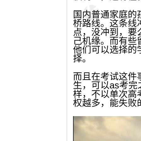
国内普通家庭的
桥路线。这条线冲
点，没冲到，要
己机缘。而有些
他们可以选择的
择。
而且在考试这件事
生，可以as考
样，不以单次高
权越多，能失败