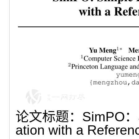
论文标题：SimPO：Simp
ation with a Refere