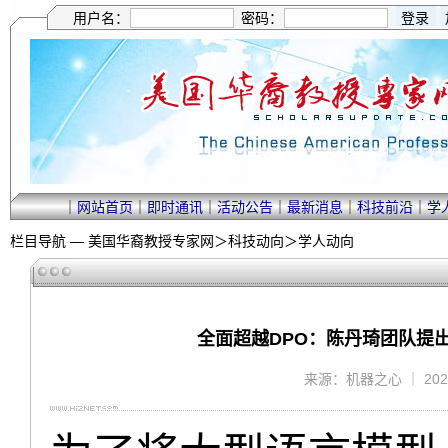
用户名：
密码：
｜
网站首页
｜
即时通讯
｜
活动公告
｜
最新消息
｜
科技前沿
｜
学
栏目导航 —
美国华裔教授专家网
＞
科技动向
＞
学人动向
全面超越DPO：陈丹琦团队提出
来源：机器之心 ｜ 2024/