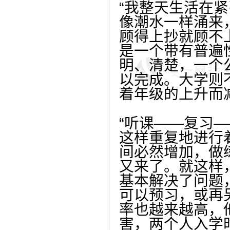
“我整天生活在
像潮水一样涌来
顾得上抄就顾不
是一个带有普遍
明、清楚，一个
以完成。大学则
着年级的上升而
“听课——复习—
这样重复地进行
间必然增加，做
又来了。就这样
基本解决了问题
可以预习，或再
率也越来越高，
害，两个人入学