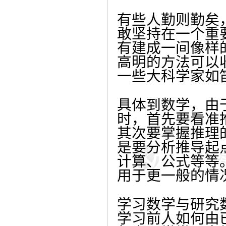
有些人勤则勤矣
敢坚持在一个重
有建成一间像样
高明的方法可以
一些大科学家如
具体到数学，由
时，首先要看准
其次要掌握推理
是要分析推导起
计算、公式等等
用于更一般的情
学习数学与研究
学习前人如何由