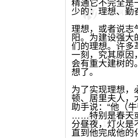
精通它不完全是
少的：理想、勤
理想，或者说志
阳。为建设强大
们的理想。许多
一刻，究其原因
会有重大建树的
想了。
为了实现理想，
顿、居里夫人，
助手说：“他（
……特别是春天
分昼夜，灯火是
直到他完成他的