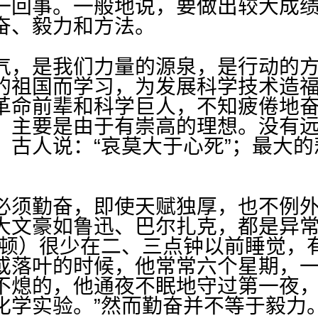
一回事。一般地说，要做出较大成
奋、毅力和方法。
气，是我们力量的源泉，是行动的
的祖国而学习，为发展科学技术造
革命前辈和科学巨人，不知疲倦地
，主要是由于有崇高的理想。没有
。古人说：“哀莫大于心死”；最大
必须勤奋，即使天赋独厚，也不例
大文豪如鲁迅、巴尔扎克，都是异
牛顿）很少在二、三点钟以前睡觉，
或落叶的时候，他常常六个星期，
不熄的，他通夜不眠地守过第一夜
化学实验。”然而勤奋并不等于毅力