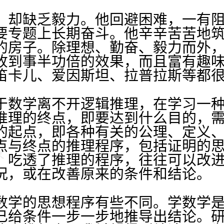
，却缺乏毅力。他回避困难，一有
要专题上长期奋斗。他辛辛苦苦地
的房子。除理想、勤奋、毅力而外
收到事半功倍的效果，而且富有趣
笛卡儿、爱因斯坦、拉普拉斯等都
于数学离不开逻辑推理，在学习一
推理的终点，即要达到什么目的，
的起点，即各种有关的公理、定义
点与终点的推理程序，包括证明的
。吃透了推理的程序，往往可以改
况，或在改善原来的条件和结论。
数学的思想程序有些不同。学数学
已给条件一步一步地推导出结论。