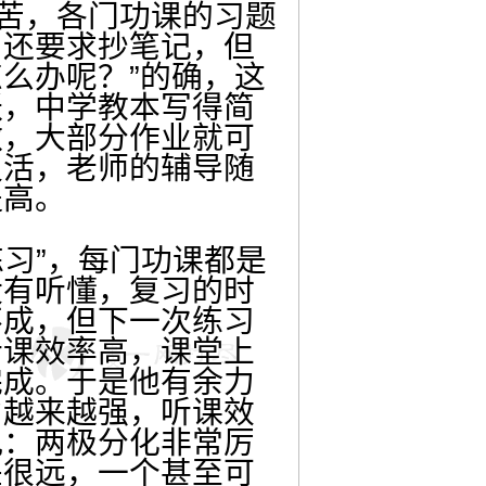
诉苦，各门功课的习题
，还要求抄笔记，但
么办呢？”的确，这
跃，中学教本写得简
做，大部分作业就可
灵活，老师的辅导随
提高。
练习”，每门功课都是
没有听懂，复习的时
不成，但下一次练习
听课效率高，课堂上
完成。于是他有余力
力越来越强，听课效
况：两极分化非常厉
差很远，一个甚至可