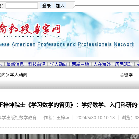
码：
告
｜
最新消息
｜
科技前沿
｜
学人动向
｜
两岸三地
｜
人在海外
｜
历届活动
｜
动向
＞
学人动向
关键字
王梓坤院士《学习数学的管见》：学好数学、入门科研的“
出版社数学教育 ｜ 作者：王梓坤 ｜ 2024/5/30 10:10:18 ｜ 浏览：3