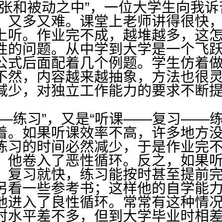
紧张和被动之中”，一位大学生向我
，又多又难。课堂上老师讲得很快
上听。作业完不成，越堆越多，这怎
性的问题。从中学到大学是一个飞
公式后面配着几个例题。学生仿着
不然，内容越来越抽象，方法也很
减少，对独立工作能力的要求不断
—练习”，又是“听课——复习——
着。如果听课效率不高，许多地方
练习的时间必然减少，于是作业完
，他卷入了恶性循环。反之，如果
，复习就快，练习能按时甚至提前
另看一些参考书；这样他的自学能
他进入了良性循环。常常有这种情
时水平差不多，但到大学毕业时相