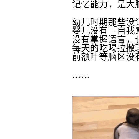
记忆能力，是大
幼儿时期那些没
婴儿没有「自我
没有掌握语言，
每天的吃喝拉撒
前额叶等脑区没
……