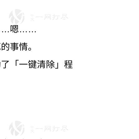
……嗯……
死的事情。
动了「一键清除」程