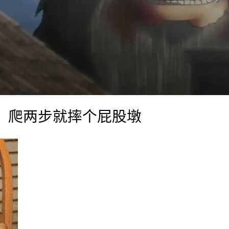
，爬两步就摔个屁股墩