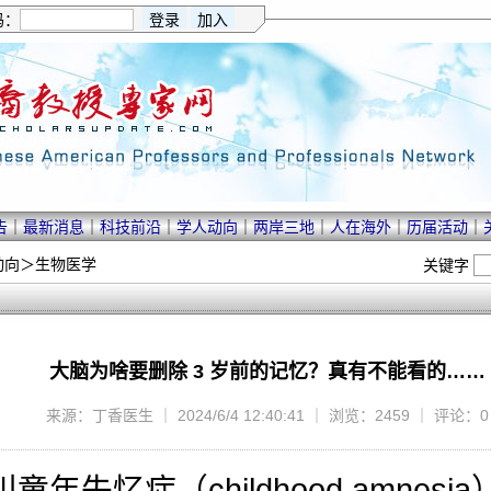
码：
告
｜
最新消息
｜
科技前沿
｜
学人动向
｜
两岸三地
｜
人在海外
｜
历届活动
｜
动向
＞
生物医学
关键字
大脑为啥要删除 3 岁前的记忆？真有不能看的……
来源：丁香医生 ｜ 2024/6/4 12:40:41 ｜ 浏览：2459 ｜ 评论：0
年失忆症（childhood amnes