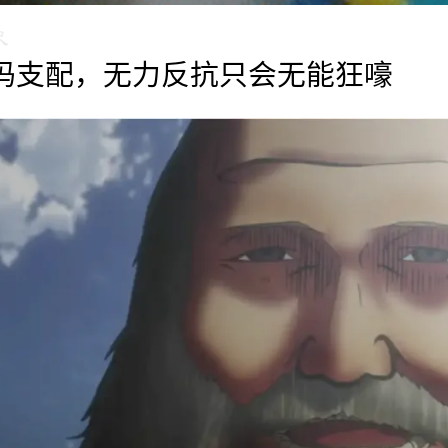
妈支配，无力反抗只会无能狂嚎