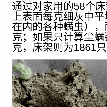
通过对家用的58个
上表面每克细灰中平
在内的各种螨虫），而
克；如果只计算尘螨数
克，床架则为1861只