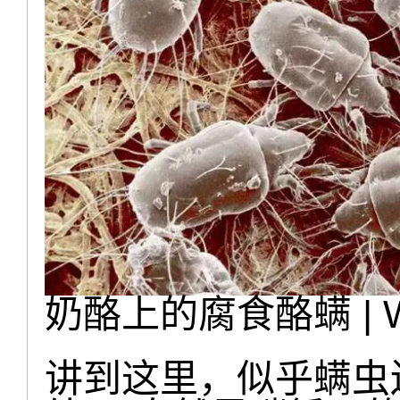
奶酪上的腐食酪螨 | Wik
讲到这里，似乎螨虫