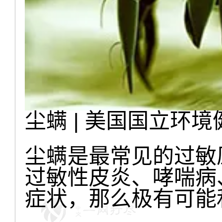
尘螨 | 美国国立环
尘螨是最常见的过敏
过敏性皮炎、哮喘病
症状，那么极有可能