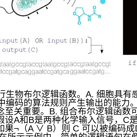
执行生物布尔逻辑函数。A. 细胞具
A中编码的算法规则产生输出的能力。
念至关重要。B. 组合布尔逻辑函数
假设A和B是两种化学输入信号，C
果¬（A ∨ B）则 C 可以被编码
. 在所示示例中，简单的逻辑语句在