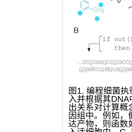
图1. 编程细菌
入并根据其DN
出关系对计算概
因组中。例如，
达产物，则函数如
入活细胞中。C