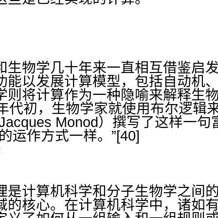
和生物学几十年来一直相互借鉴启
功能以发展计算模型，包括自动机
则将计算作为一种隐喻来解释生物系
0年代初，生物学家就使用布尔逻辑
acques Monod）撰写了这样
运作方式一样。”[40]
理是计算机科学和分子生物学之间
域的核心。在计算机科学中，诸如