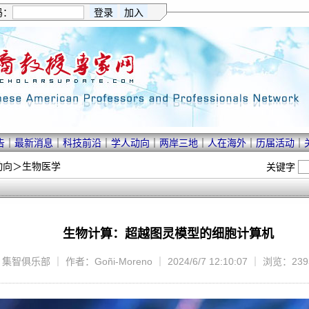
码：
告
｜
最新消息
｜
科技前沿
｜
学人动向
｜
两岸三地
｜
人在海外
｜
历届活动
｜
动向
＞
生物医学
关键字
生物计算：超越图灵模型的细胞计算机
智俱乐部 ｜ 作者：Goñi-Moreno ｜ 2024/6/7 12:10:07 ｜ 浏览：23