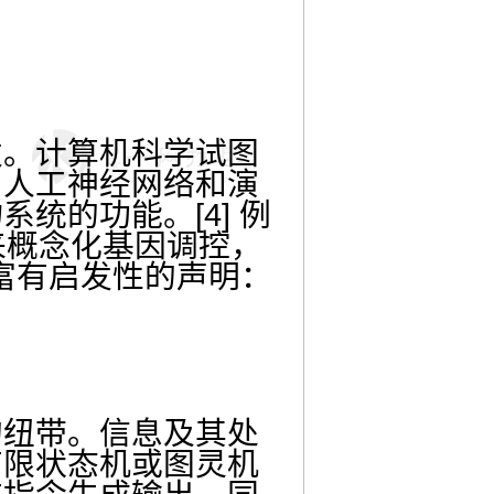
发。计算机科学试图
、人工神经网络和演
统的功能。[4] 例
来概念化基因调控，
一句富有启发性的声明：
的纽带。信息及其处
有限状态机或图灵机