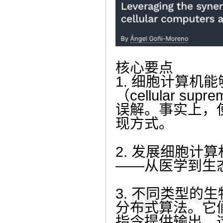
核心要点
1. 细胞计算
（cellular
误解。事实上，
现方式。
2. 发展细胞
——从医学到生
3. 不同类型
分布式算法。它
指令提供输出。