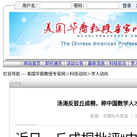
用户名：
密码：
｜
网站首页
｜
即时通讯
｜
活动公告
｜
最新消息
｜
科技前沿
｜
学
栏目导航 —
美国华裔教授专家网
＞
科技动向
＞
学人动向
汤涛反驳丘成桐，称中国数学人
来源：中国科大校友 ｜ 2024