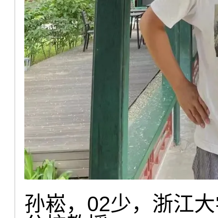
孙崧，02少，浙江