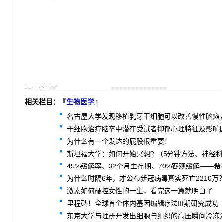
相关栏目：『
生物医学
』
名古屋大学发现移植乳牙干细胞可以改善慢性脑瘫
干细胞治疗脑卒中潜在受试者抑郁心理特征及影响因
为什么有一个发达的屁股很重要！
斯坦福大学：如何开始冥想? （5分钟方法、神经
45%缓解率、32个月生存期、70%客观缓解——希望
为什么时隔6年，才公布新冠病毒真实死亡2210万
激素如何硬控女性的一生，看完这一篇就明白了
里程碑！全球首个体内基因编辑疗法III期研究成功
东京大学与理研开发出细胞与组织的高压瞬间冷冻