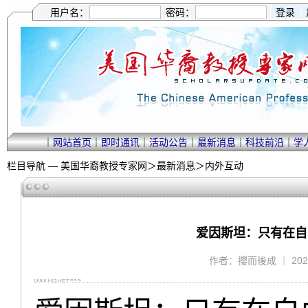
用户名：
密码：
｜
网站首页
｜
即时通讯
｜
活动公告
｜
最新消息
｜
科技前沿
｜
学
栏目导航 —
美国华裔教授专家网
＞
最新消息
＞
内外互动
爱因斯坦：只有在自
作者：攖而後成 ｜ 2024/