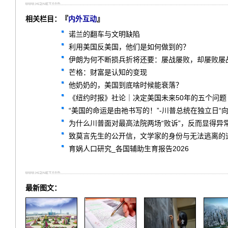
相关栏目：『
内外互动
』
诺兰的翻车与文明缺陷
利用美国反美国，他们是如何做到的？
伊朗为何不断损兵折将还要：屡战屡败，却屡败屡
芒格：财富是认知的变现
他奶奶的，美国到底啥时候能衰落？
《纽约时报》社论｜决定美国未来50年的五个问题
“美国的命运是由祂书写的！”-川普总统在独立日“
为什么川普面对最高法院两场“败诉”，反而显得异
致莫言先生的公开信，文学家的身份与无法逃离的
育娲人口研究_各国辅助生育报告2026
最新图文：