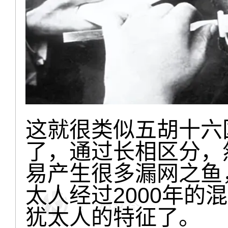
这就很类似五胡十六
了，通过长相区分，
易产生很多漏网之鱼
太人经过2000年的
犹太人的特征了。