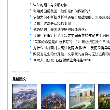
诺兰的翻车与文明缺陷
利用美国反美国，他们是如何做到的？
伊朗为何不断损兵折将还要：屡战屡败，却屡败屡
芒格：财富是认知的变现
他奶奶的，美国到底啥时候能衰落？
《纽约时报》社论｜决定美国未来50年的五个问题
“美国的命运是由祂书写的！”-川普总统在独立日“
为什么川普面对最高法院两场“败诉”，反而显得异
致莫言先生的公开信，文学家的身份与无法逃离的
育娲人口研究_各国辅助生育报告2026
最新图文：