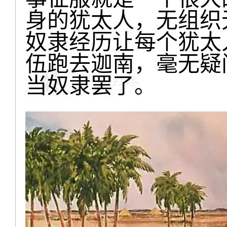
身的犹太人，无组织
奴隶经历让每个犹太
伍跑去迦南，毫无疑
当奴隶罢了。