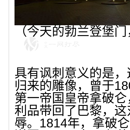
（今天的勃兰登堡门
具有讽刺意义的是，
归来的雕像，曾于18
第一帝国皇帝拿破仑
利品带回了巴黎，这
辱。1814年，拿破