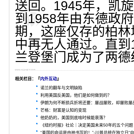
送回。1945年，凯
到1958年由东德政
期，这座仅存的柏林
中再无人通过。直到1
兰登堡门成为了两德
相关栏目：『
内外互动
』
诺兰的翻车与文明缺陷
利用美国反美国，他们是如何做到的？
伊朗为何不断损兵折将还要：屡战屡败，却屡败屡
芒格：财富是认知的变现
他奶奶的，美国到底啥时候能衰落？
《纽约时报》社论｜决定美国未来50年的五个问题
“美国的命运是由祂书写的！”-川普总统在独立日“