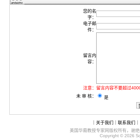
您的名
字：
电子邮
件：
留言内
容：
注意：
留言内容不要超过40
未 审 核：
是
｜
关于我们
｜
联系我们
｜
美国华裔教授专家网
版权所有，谢绝
Copyright © 2026
S