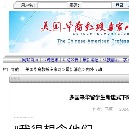
用户名：
密码：
｜
网站首页
｜
即时通讯
｜
活动公告
｜
最新消息
｜
科技前沿
｜
学
栏目导航 —
美国华裔教授专家网
＞
最新消息
＞
内外互动
多国来华留学生断崖式下
作者：马唐 ｜ 2024/9