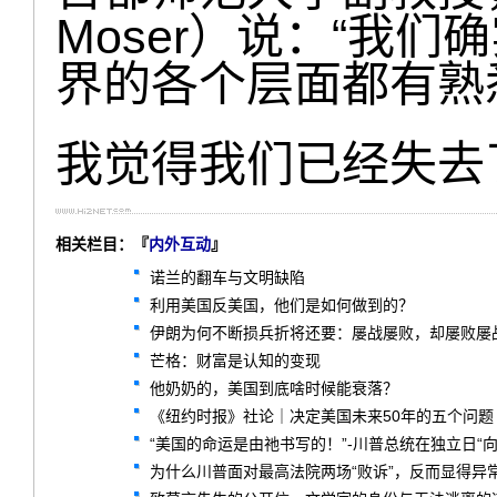
Moser）说：“我
界的各个层面都有熟
我觉得我们已经失去
相关栏目：『
内外互动
』
诺兰的翻车与文明缺陷
利用美国反美国，他们是如何做到的？
伊朗为何不断损兵折将还要：屡战屡败，却屡败屡
芒格：财富是认知的变现
他奶奶的，美国到底啥时候能衰落？
《纽约时报》社论｜决定美国未来50年的五个问题
“美国的命运是由祂书写的！”-川普总统在独立日“
为什么川普面对最高法院两场“败诉”，反而显得异