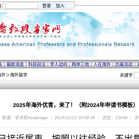
码：
告
｜
最新消息
｜
科技前沿
｜
学人动向
｜
两岸三地
｜
人在海外
｜
历届活动
｜
海外
＞
海外留学
关键字
2025年海外优青，来了！（附2024年申请书模板）
来源：学术桥Acabridge ｜ 2024/11/23 10:09:45 ｜ 浏览：10048 ｜ 
年已接近尾声。按照以往经验，不出意