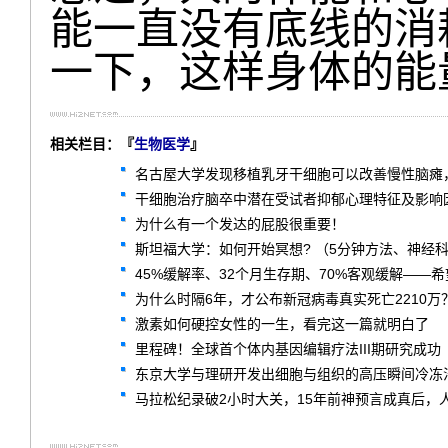
能一直没有底线的消
一下，这样身体的能
相关栏目：『
生物医学
』
名古屋大学发现移植乳牙干细胞可以改善慢性脑瘫
干细胞治疗脑卒中潜在受试者抑郁心理特征及影响因
为什么有一个发达的屁股很重要！
斯坦福大学：如何开始冥想? （5分钟方法、神经
45%缓解率、32个月生存期、70%客观缓解——希望
为什么时隔6年，才公布新冠病毒真实死亡2210万
激素如何硬控女性的一生，看完这一篇就明白了
里程碑！全球首个体内基因编辑疗法III期研究成功
东京大学与理研开发出细胞与组织的高压瞬间冷冻
马拉松纪录破2小时大关，15年前神预言成真后，