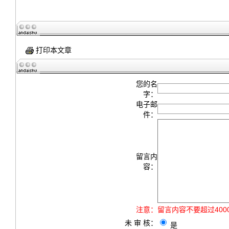
打印本文章
您的名
字：
电子邮
件：
留言内
容：
注意：
留言内容不要超过40
未 审 核：
是