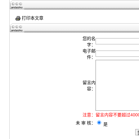
打印本文章
您的名
字：
电子邮
件：
留言内
容：
注意：
留言内容不要超过40
未 审 核：
是