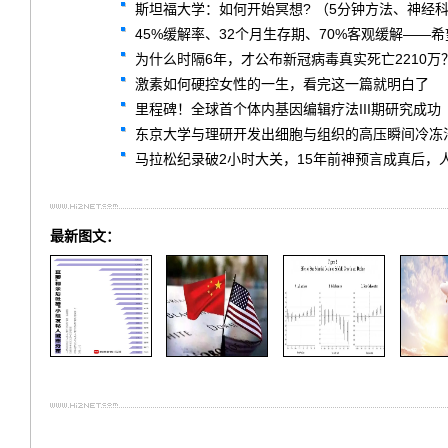
斯坦福大学：如何开始冥想? （5分钟方法、神经
45%缓解率、32个月生存期、70%客观缓解——希望
为什么时隔6年，才公布新冠病毒真实死亡2210万
激素如何硬控女性的一生，看完这一篇就明白了
里程碑！全球首个体内基因编辑疗法III期研究成功
东京大学与理研开发出细胞与组织的高压瞬间冷冻
马拉松纪录破2小时大关，15年前神预言成真后，
最新图文：