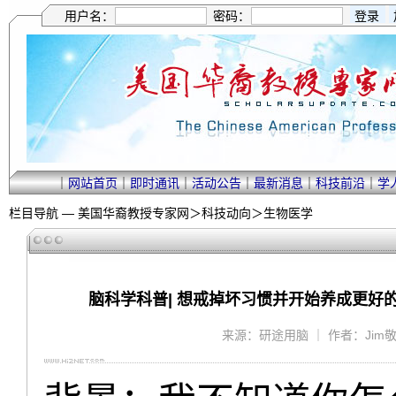
用户名：
密码：
｜
网站首页
｜
即时通讯
｜
活动公告
｜
最新消息
｜
科技前沿
｜
学
栏目导航 —
美国华裔教授专家网
＞
科技动向
＞
生物医学
脑科学科普| 想戒掉坏习惯并开始养成更
来源：研途用脑 ｜ 作者：Jim敬敬 ｜