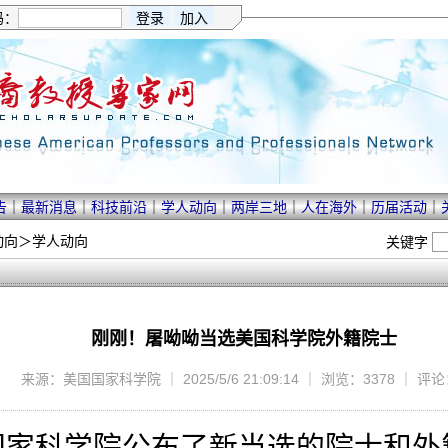
码：
告
｜
最新消息
｜
科技前沿
｜
学人动向
｜
两岸三地
｜
人在海外
｜
历届活动
｜
动向
＞
学人动向
关键字
刚刚！屠呦呦当选美国科学院外籍院士
来源：美国国家科学院 ｜ 2025/5/6 21:09:14 ｜ 浏览：3378 ｜ 评
国国家科学院公布了新当选的院士和外