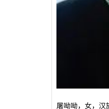
屠呦呦，女，汉族