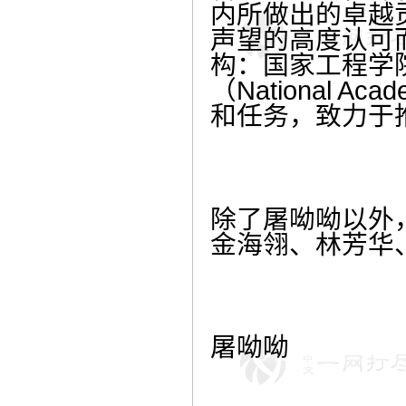
内所做出的卓越
声望的高度认可
构：国家工程学院（Na
（National 
和任务，致力于
除了屠呦呦以外
金海翎、林芳华
屠呦呦