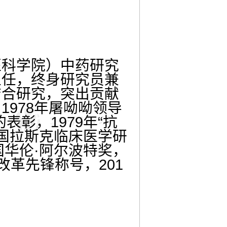
医科学院）中药研究
主任，终身研究员兼
结合研究，突出贡献
978年屠呦呦领导
表彰，1979年“抗
美国拉斯克临床医学研
国华伦·阿尔波特奖，
获改革先锋称号，201