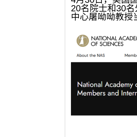
20名院士和3
中心屠呦呦教授