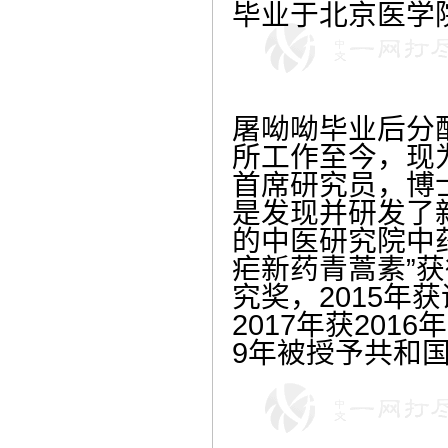
毕业于北京医学
屠呦呦毕业后分
所工作至今，现
首席研究员，博
是发现并研发了
的中医研究院中药
疟新药青蒿素”获
究奖，2015年
2017年获201
9年被授予共和