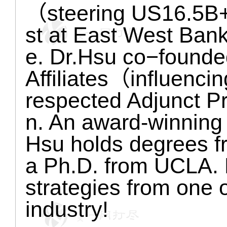
（steering US16.5B
st at East West Bank,
e. Dr.Hsu co−founde
Affiliates（influen
respected Adjunct P
n. An award-winning 
Hsu holds degrees f
a Ph.D. from UCLA. 
strategies from one 
industry!