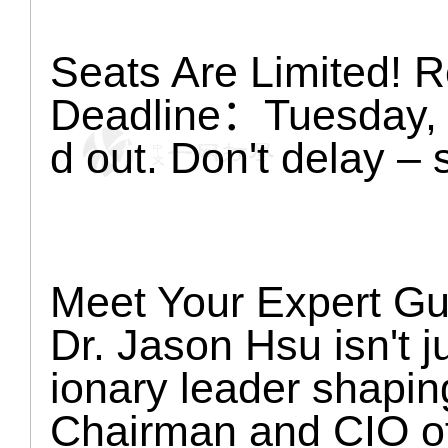
Seats Are Limited! R
Deadline：Tuesday, 
d out. Don't delay – 
Meet Your Expert Gu
Dr. Jason Hsu isn't j
ionary leader shaping
Chairman and CIO of