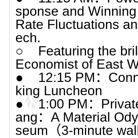
sponse and Winning 
Rate Fluctuations an
ech.
○ Featuring the bril
Economist of East 
● 12:15 PM：Conne
king Luncheon
● 1:00 PM：Private
ang：A Material Ody
seum（3-minute walk