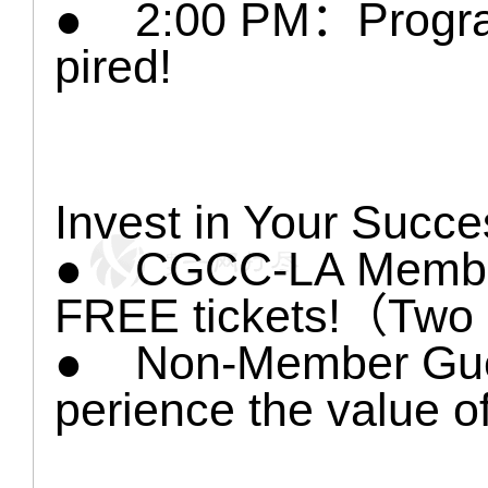
● 2:00 PM：Program
pired!
Invest in Your Succe
● CGCC-LA Member
FREE tickets!（Two
● Non-Member Gue
perience the value