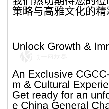
我们热切期待您的莅
策略与高雅文化的精
Unlock Growth & Imm
An Exclusive CGCC-
m & Cultural Experi
Get ready for an unfo
e China General Ch