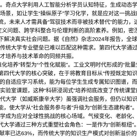
。奇点大学利用人工智能分析学员认知特征，生成动态
场景，如让学生“操纵原子”学习化学，就是应对这一挑战
流，未来人才需具备“驾驭技术而非被技术替代”的能力，这
定义问题、跨学科整合与伦理判断的高阶素养。例如，密涅
下解决真实社会问题。据《自然》杂志2024年报告，全球T
传统大学专业壁垒已难以匹配这种需求。第四代大学通过
才培养与技术革命的同频共振。
培养”转型为“个性化赋能”。工业文明时代形成的“批量
。第四代大学的核心突破，在于将教育目标从“传授既定知识
I的自适应学习系统，能为每位学生生成专属知识图谱，
实验室课题，这种“科研浸润式”培养彻底改变了传统课
代大学（如威斯康辛大学）虽强调社会服务，但仍以知
能，使大学从“社会服务参与者”升级为“创新生态建构者”
成为应对全球性挑战的核心场域。气候变化、老龄化、
代大学通过三种方式重塑社会角色：一是作为“创新枢纽”。O
”贡献率已达63%，而传统大学的知识生产模式对创新溢价