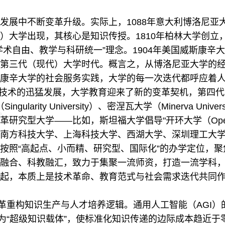
中不断变革升级。实际上，1088年意大利博洛尼亚大学
）大学出现，其核心是知识传授。1810年柏林大学创立
学术自由、教学与科研统一”理念。1904年美国威斯康辛
第三代（现代）大学时代。概言之，从博洛尼亚大学的
康辛大学的社会服务实践，大学的每一次迭代都呼应着
技术的迅猛发展，大学教育迎来了新的变革契机，第四代
ingularity University）、密涅瓦大学（Minerva U
究型大学——比如，斯坦福大学倡导"开环大学（Open Loop
南方科技大学、上海科技大学、西湖大学、深圳理工大
按照“高起点、小而精、研究型、国际化”的办学定位，
融合、科教融汇，致力于集聚一流师资，打造一流学科
起，本质上是技术革命、教育范式与社会需求迭代共同
重构知识生产与人才培养逻辑。通用人工智能（AGI）
作为“超级知识载体”，使标准化知识传递的边际成本趋近于