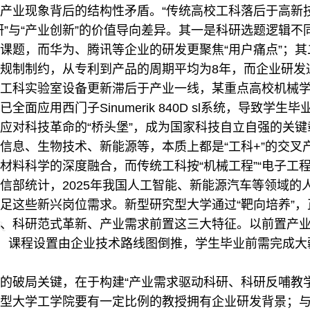
业现象背后的结构性矛盾。“传统高校工科落后于高新技
研”与“产业创新”的价值导向差异。其一是科研选题逻辑
课题，而华为、腾讯等企业的研发更聚焦“用户痛点”；
规制制约，从专利到产品的周期平均为8年，而企业研发通
工科实验室设备更新滞后于产业一线，某重点高校机械学院的
面应用西门子Sinumerik 840D sl系统，导致学生
对科技革命的“桥头堡”，成为国家科技自立自强的关键
信息、生物技术、新能源等，本质上都是“工科+”的交叉
材料科学的深度融合，而传统工科按“机械工程”“电子工
信部统计，2025年我国人工智能、新能源汽车等领域的人
满足这些新兴岗位需求。新型研究型大学通过“靶向培养”
、科研范式革新、产业需求前置这三大特征。以前置产
”，课程设置由企业技术路线图倒推，学生毕业前需完成大
破局关键，在于构建“产业需求驱动科研、科研反哺教学
型大学工学院要有一定比例的教授拥有企业研发背景；