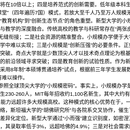
将在10倍以上；四是培养范式的创新需要。低年级本科
课堂”（四年遍历7国）模式，若放大至千人乃至万人规模
育机构”到“创新生态节点”的角色重塑。新型大学的小规
与教学的深度融合。传统高校的教学与科研常存在“两张
的无缝衔接；二是社会资源的精准整合。小规模办学便于
学中难以实现；三是小规模是“创新压强”的必要条件。
突破。奇点大学就是少数顶尖人才以技术奇点理论为根
的前沿领域寻求突破；四是教育创新的试验性质。作为
采用8年制“本硕博贯通培养”试点，根据前三年学生发展
将难以操作。
照全球顶尖大学的“小规模密码”。事实上，小规模办学
30-260人，MIT每年招收约1,100名新生，其中大约有
出能力远超许多大规模高校。这种模式的核心优势在于，
络，斯坦福大学的“胡佛研究所”与各院系交叉协作，催
差异化定位。新型大学通过“小而强”建立识别度，如密
，其录取率低于3%，远超哈佛的4.9%；三是对社会需