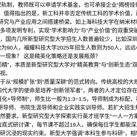
制”双轨制，教师既可以申请学术基金，也可承接企业“揭榜
地。值得指出的是，新工科并非否定传统工科的学术价值
础研究与产业应用之间搭建桥梁。如上海科技大学在纳米材
多项发明专利，实现“学术影响力”与“产业价值”的双重突
内几所新型研究型大学招生人数普遍较少，比如深圳理工
数为90人，福耀科技大学2025年招生人数则为50人，
一现象？ 这是精英化策略还是发展瓶颈？
”，本质是新型研究型大学对“精英教育”与“创新生态”
视。
“规模扩张”到“质量深耕”的范式转向。传统高校的大
四代大学的使命是培养“创新领军者”，两者的人才定位存
化+导师制”，师生比一般为1:3~1:5，导师制成为标
研导师、书院生涯导师和企业实践实训导师。若扩大招生
然要求。新型研究型大学探索实行英才班学生“一人一方
拉底式研讨课”，每节课不超过19人，确保每位学生都能
研沉浸的现实约束。新型大学强调“本科生参与科研”，