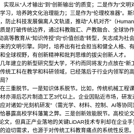
，实现从“人才输出”到“创新输出”的质变；二是作为“文
学习，培养跨文化治理能力；三是作为“伦理校准器”。斯坦
止科技发展偏离人文轨道，推动“人机对齐”（Human-AI 
是打破传统边界，通过科教融汇、产教融合、全球协作，
推动高等教育从“知识传授”向“价值创造”转型，矢志成为
来的文明引擎。同时，培养出有社会担当和健全人格、
和全球视野，有创新精神和批判思维的拔尖创新人才。
年建立的新型研究型大学，不约而同将发力点放在“新工
传统工科在教学和科研领域，已经落后于行业内领军的
局？
三重脱节。一是知识体系脱节。比如，传统机械工程课
材亦滞后芯片制造工艺3代以上。企业因贴近市场，研发
应对诸如“光刻机研发”（需光学、材料、控制、AI等协同
恰暴露高校学科藩篱之弊。三是创新效能脱节。高校论
驶论文，但真正产业落地的关键LiDAR技术专利却在企业手
的迫切需求，也源于对传统工科教育痛点的系统性反思