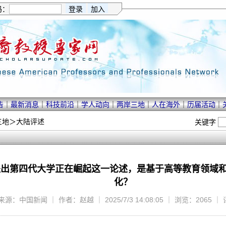
码：
告
｜
最新消息
｜
科技前沿
｜
学人动向
｜
两岸三地
｜
人在海外
｜
历届活动
｜
三地
＞
大陆评述
关键字
提出第四代大学正在崛起这一论述，是基于高等教育领域
化？
来源：中国新闻 ｜ 作者：赵越 ｜ 2025/7/3 14:08:05 ｜ 浏览：2065 ｜